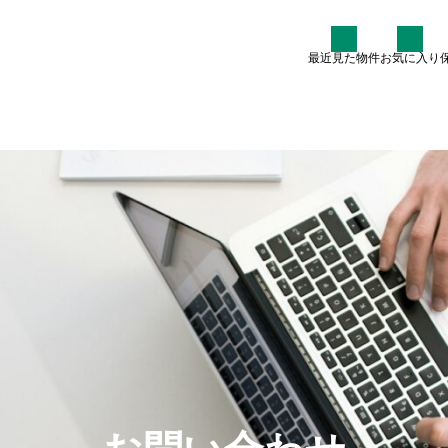
最近見た物件
お気に入り
た条件
物件を探す
各種費用につい
軽井沢の貸別荘を1ヶ月借り
るといくら？実例価格と選び
方ガイド
2026.07.13
605
:00（水曜定休）