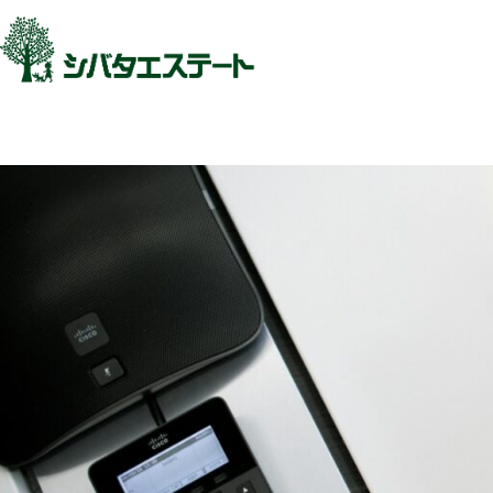
最近見た物件
お気に入り
保存し
HOME
HOME
会社概要
会社概要
軽井沢別荘の維持費・固定資
産税はいくら？計算方法と軽
物件を探す
減特例の注意点
各種費用について
2026.08.06
お問い合わせ
0279-84-6
営業時間：09:00〜17