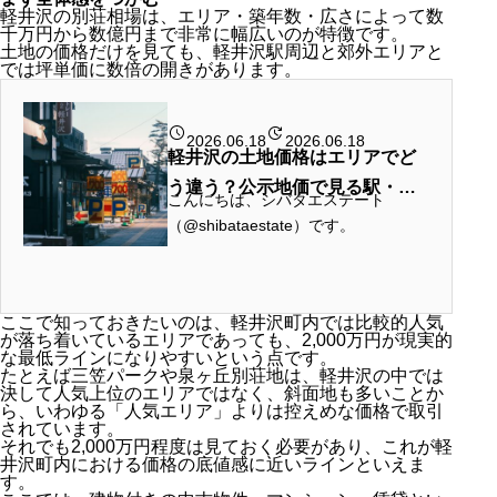
軽井沢の別荘相場は、エリア・築年数・広さによって数
千万円から数億円まで非常に幅広いのが特徴です。
土地の価格だけを見ても、軽井沢駅周辺と郊外エリアと
では坪単価に数倍の開きがあります。
2026.06.18
2026.06.18
軽井沢の土地価格はエリアでど
う違う？公示地価で見る駅・地
こんにちは、シバタエステート
区別ランキングと北軽井沢とい
（@shibataestate）です。
う選択肢
「軽井沢に別荘を持ちたい」と考え
たとき、最初にぶつかる壁が「どの
エリアを選べばいいのか」という問
軽井沢町は同じ町内でも、駅から
ここで知っておきたいのは、軽井沢町内では比較的人気
題です。
の…
が落ち着いているエリアであっても、2,000万円が現実的
な最低ラインになりやすいという点です。
たとえば三笠パークや泉ヶ丘別荘地は、軽井沢の中では
決して人気上位のエリアではなく、斜面地も多いことか
ら、いわゆる「人気エリア」よりは控えめな価格で取引
されています。
それでも2,000万円程度は見ておく必要があり、これが軽
井沢町内における価格の底値感に近いラインといえま
す。