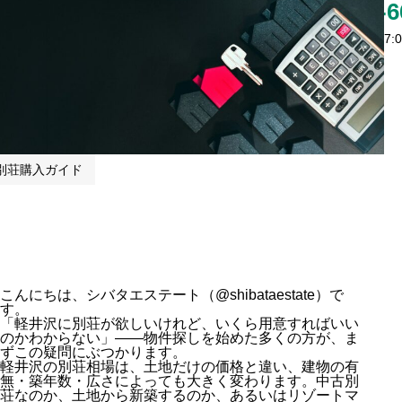
0279-84-6
営業時間：09:00〜17
別荘購入ガイド
こんにちは、シバタエステート（
@shibataestate
）で
す。
「軽井沢に別荘が欲しいけれど、いくら用意すればいい
のかわからない」——物件探しを始めた多くの方が、ま
ずこの疑問にぶつかります。
軽井沢の別荘相場は、土地だけの価格と違い、建物の有
無・築年数・広さによっても大きく変わります。中古別
荘なのか、土地から新築するのか、あるいはリゾートマ