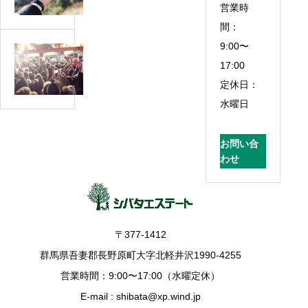
沢
営業時
持
の
間：
費・
貸
9:00〜
固
軽
別
定
17:00
井
荘
資
定休日：
沢
を
産
に
水曜日
1
税
別
ヶ
は
荘
月
お問い合
い
を
わせ
借
く
持
り
ら？
つ
る
計
有
と
算
名
い
〒377-1412
方
人・
く
法
群馬県吾妻郡長野原町大字北軽井沢1990-4255
著
ら？
と
名
営業時間：9:00〜17:00（水曜定休）
実
軽
人〜
E-mail : shibata@xp.wind.jp
例
減