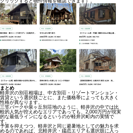
クリックすると物件情報を確認できます）。
まとめ
軽井沢の別荘相場は、中古別荘・リゾートマンション・
賃貸という選択肢ごとに、また価格帯によっても大きく
性格が異なります。
三笠パークや泉ヶ丘別荘地のように、軽井沢の中では比
較的人気が控えめなエリアであっても、2,000万円が現実
的な最低ラインになるというのが軽井沢町内の実情で
す。
予算を抑えつつ、軽井沢と同じ避暑地としての魅力を求
めるのであれば、北軽井沢・嬬恋エリアも選択肢に入っ