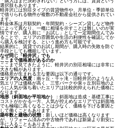
「購入はまだ決めきれない」という方には、賃貸という
選択肢もあります。
軽井沢には別荘タイプの賃貸物件や、月単位・季節単位
で借りられる物件が複数の不動産会社から提供されてい
ます。
料金体系は月額契約・年間契約・シーズン貸しなど物件
によって異なり、一概に相場を示すことは難しいのが実
情ですが、購入前に「お試し」として一定期間住んでみ
ることで、エリアの雰囲気や生活の利便性を確認してか
ら購入を検討する、という進め方も可能です。
結果的に、賃貸でのお試し期間が、購入時の失敗を防ぐ
手段としても機能しています。
なぜ同じ「軽井沢」でも
ここまで価格差があるのか
ここまで見てきたように、軽井沢の別荘相場には非常に
大きな幅があります。
価格差が生まれる主な要因は以下の通りです。
エリアの人気度
：南ヶ丘・千ヶ滝・旧軽井沢のような人
軽井沢の別荘相場 まず全体感をつかむ
気エリアは価格が高く、三笠パークや泉ヶ丘別荘地のよ
価格帯別に見る軽井沢の中古別荘
うに人気が落ち着いたエリアは比較的抑えられた価格に
軽井沢のリゾートマンション という選択肢
なります。
地形（斜面地か平坦地か）
：斜面地は造成・基礎工事に
賃貸という選択肢もアリ
コストがかかる一方、人気が控えめなエリアでは斜面地
なぜ同じ「軽井沢」でも ここまで価格差があるのか
でも極端に高くなることは少なく、価格を下げる要因と
予算を抑えたい人が知っておきたい 『北軽井沢』
して働くこともあります。
まとめ
築年数と建物の状態
：新しいほど価格は高くなります
が、リフォーム済みの中古物件であれば新築より割安に
手に入ることもあります。