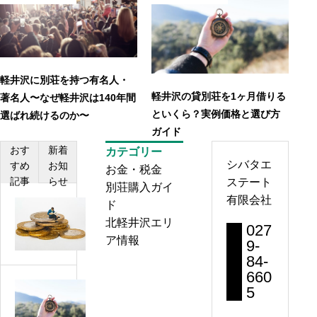
軽井沢に別荘を持つ有名人・
軽井沢の貸別荘を1ヶ月借りる
著名人〜なぜ軽井沢は140年間
といくら？実例価格と選び方
選ばれ続けるのか〜
ガイド
おす
新着
カテゴリー
シバタエ
すめ
お知
お金・税金
記事
らせ
ステート
別荘購入ガイ
有限会社
ド
軽
北軽井沢エリ
井
027
ア情報
沢
9-
84-
別
660
荘
軽
5
の
井
維