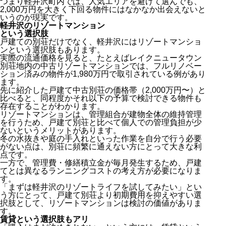
つまり軽井沢町内では、人気エリアを避けて選んでも、
2,000万円を大きく下回る物件にはなかなか出会えないと
いうのが現実です。
軽井沢のリゾートマンション
という選択肢
戸建ての別荘だけでなく、軽井沢にはリゾートマンショ
ンという選択肢もあります。
実際の流通価格を見ると、たとえばレイクニュータウン
別荘地内の中古リゾートマンションでは、フルリノベー
ション済みの物件が1,980万円で取引されている例があり
ます。
先に紹介した戸建て中古別荘の価格帯（2,000万円〜）と
比べると、同程度かそれ以下の予算で検討できる物件も
存在することがわかります。
リゾートマンションは、管理組合が建物全体の維持管理
を行うため、戸建て別荘と比べて個人での管理負担が少
ないというメリットがあります。
冬の水抜きや庭の手入れといった作業を自分で行う必要
がない点は、別荘に頻繁に通えない方にとって大きな利
点です。
一方で、管理費・修繕積立金が毎月発生するため、戸建
てとは異なるランニングコストの考え方が必要になりま
す。
「まずは軽井沢のリゾートライフを試してみたい」とい
う方にとって、戸建て別荘より初期費用を抑えやすい選
択肢として、リゾートマンションは検討の価値がありま
す。
賃貸という選択肢もアリ