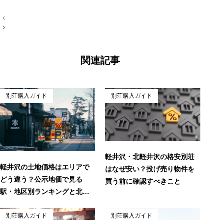
投
稿
ナ
ビ
ゲ
ー
関連記事
シ
ョ
ン
別荘購入ガイド
別荘購入ガイド
軽井沢・北軽井沢の格安別荘
軽井沢の土地価格はエリアで
はなぜ安い？投げ売り物件を
どう違う？公示地価で見る
買う前に確認すべきこと
駅・地区別ランキングと北軽
井沢という選択肢
別荘購入ガイド
別荘購入ガイド