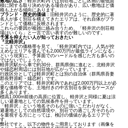
敷地の広さ
：軽井沢町内では別荘地ごとに区画の最低面
積に関する取り決めがある場合があり、広い敷地ほど価
格も上がる傾向にあります。
ブランド・歴史的価値
：旧軽井沢のように、歴史的に著
名人が多く別荘を構えてきたエリアは、それ自体がブラ
ンドとして価格に反映されます。
これらの要因が複雑に絡み合うため、「軽井沢の別荘相
場はいくら」と一言で言い表すのが難しいのです。
予算を抑えたい人が知っておきたい
『北軽井沢』
ここまでの価格帯を見て、「軽井沢町内では、人気が控
えめなエリアを選んでも2,000万円が最低ラインになる」
という現実に、予算面でのハードルを感じた方も多いの
ではないでしょうか。
軽井沢駅から車で約30分、群馬県側に進むと、北軽井沢
や嬬恋村周辺には別荘地が広がっています。
行政区分としては軽井沢町とは別の自治体（群馬県吾妻
郡長野原町・嬬恋村）です。
このエリアでは、軽井沢町内であれば2,000万円以上が必
要な価格帯でも、土地付きの中古別荘を探せるケースが
多くあります。
標高1,000m前後の高原に位置し、軽井沢と同様に夏は涼
しい避暑地としての気候条件を持っています。
「軽井沢」という地名そのものに強いこだわりがなく、
避暑地としての自然環境や、別荘での過ごし方そのもの
を重視する方にとっては、検討の価値があるエリアで
す。
弊社ですと、以下の物件をご用意しております（画像を