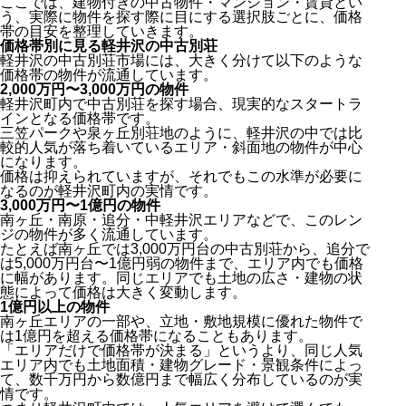
ここでは、建物付きの中古物件・マンション・賃貸とい
う、実際に物件を探す際に目にする選択肢ごとに、価格
帯の目安を整理していきます。
価格帯別に見る軽井沢の中古別荘
軽井沢の中古別荘市場には、大きく分けて以下のような
価格帯の物件が流通しています。
2,000万円〜3,000万円の物件
軽井沢町内で中古別荘を探す場合、現実的なスタートラ
インとなる価格帯です。
三笠パークや泉ヶ丘別荘地のように、軽井沢の中では比
較的人気が落ち着いているエリア・斜面地の物件が中心
になります。
価格は抑えられていますが、それでもこの水準が必要に
なるのが軽井沢町内の実情です。
3,000万円〜1億円の物件
南ヶ丘・南原・追分・中軽井沢エリアなどで、このレン
ジの物件が多く流通しています。
たとえば南ヶ丘では3,000万円台の中古別荘から、追分で
は5,000万円台〜1億円弱の物件まで、エリア内でも価格
に幅があります。同じエリアでも土地の広さ・建物の状
態によって価格は大きく変動します。
1億円以上の物件
南ヶ丘エリアの一部や、立地・敷地規模に優れた物件で
は1億円を超える価格帯になることもあります。
「エリアだけで価格帯が決まる」というより、同じ人気
エリア内でも土地面積・建物グレード・景観条件によっ
て、数千万円から数億円まで幅広く分布しているのが実
情です。