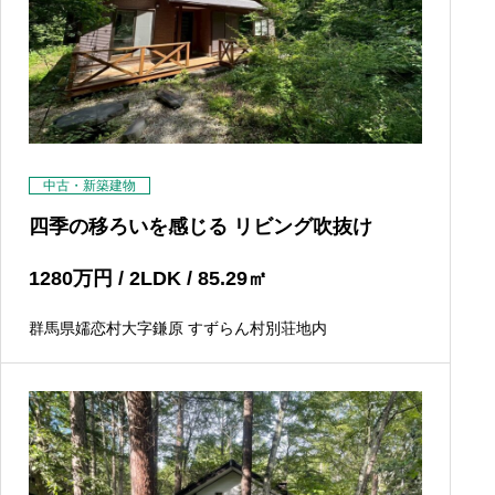
中古・新築建物
四季の移ろいを感じる リビング吹抜け
1280
万円
/ 2LDK / 85.29
㎡
群馬県嬬恋村大字鎌原 すずらん村別荘地内