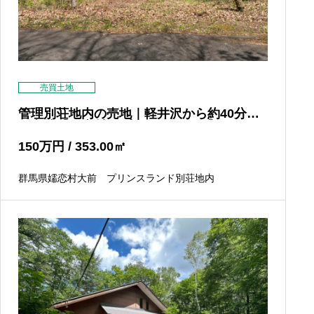
売買土地
管理別荘地内の売地｜軽井沢から約40分の
好立地【嬬恋村・プリンスランド】
150
万円
/ 353.00
㎡
群馬県嬬恋村大前 プリンスランド別荘地内