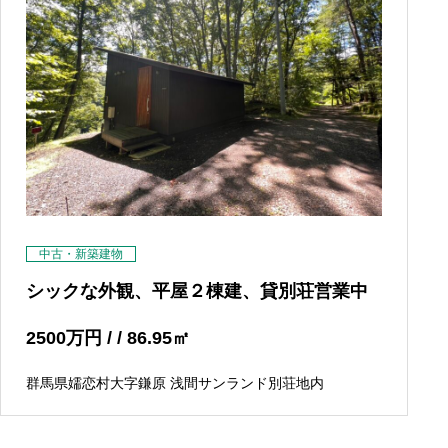
中古・新築建物
シックな外観、平屋２棟建、貸別荘営業中
2500
万円
/ / 86.95
㎡
群馬県嬬恋村大字鎌原 浅間サンランド別荘地内