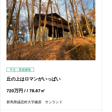
中古・新築建物
丘の上はロマンがいっぱい
720
万円
/ / 78.67
㎡
群馬県嬬恋村大字鎌原 サンランド