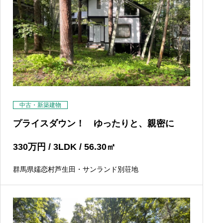
中古・新築建物
プライスダウン！ ゆったりと、親密に
330
万円
/ 3LDK / 56.30
㎡
群馬県嬬恋村芦生田・サンランド別荘地