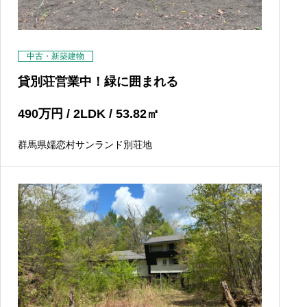
中古・新築建物
貸別荘営業中！緑に囲まれる
490
万円
/ 2LDK / 53.82
㎡
群馬県嬬恋村サンランド別荘地