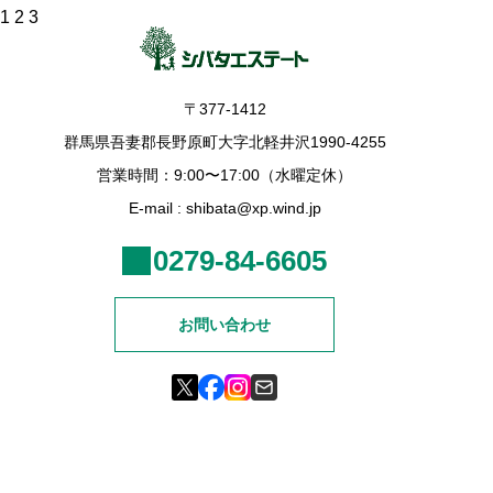
投
1
2
3
稿
の
ペ
ー
ジ
〒377-1412
送
り
群馬県吾妻郡長野原町大字北軽井沢1990-4255
営業時間：9:00〜17:00（水曜定休）
E-mail : shibata@xp.wind.jp
0279-84-6605
お問い合わせ
© 2026 Shibata Estate Co., Ltd.