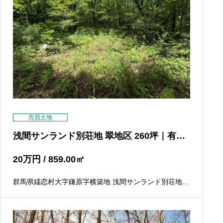
売買土地
浅間サンランド別荘地 翠地区 260坪｜有料
道路から車で3分の静かな別荘用地
20
万円
/ 859.00
㎡
群馬県嬬恋村大字鎌原字横築地 浅間サンランド別荘地内
翠地区