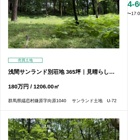
0279-84-6
営業時間：09:00〜17
売買土地
浅間サンランド別荘地 365坪｜見晴らしの
良い開放的な土地 ドッグラン・広々使い
に最適
180
万円
/ 1206.00
㎡
群馬県嬬恋村鎌原字向原1040 サンランド土地 U-72