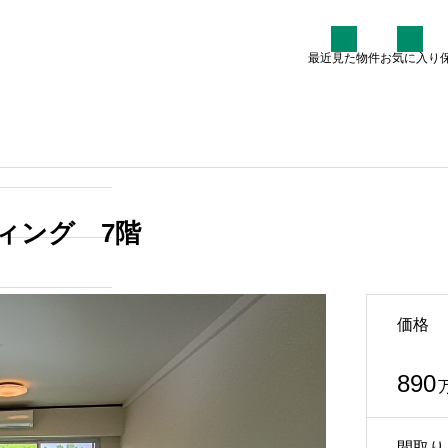
最近見た物件
お気に入り
た条件
物件を探す
各種費用につい
7階
軽井沢の貸別荘を1ヶ月借り
るといくら？実例価格と選び
ィング 7階
方ガイド
2026.07.13
価格
605
890
:00（水曜定休）
間取り