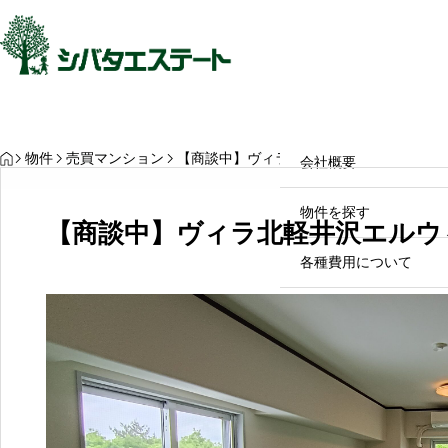
最近見た物件
お気に入り
保存し
HOME
HOME
会社概要
HOME
物件
売買マンション
【商談中】ヴィラ北軽井沢エルウィング 
会社概要
軽井沢別荘の維持費・固定資
産税はいくら？計算方法と軽
物件を探す
【商談中】ヴィラ北軽井沢エルウ
減特例の注意点
各種費用について
2026.08.06
お問い合わせ
0279-84-6
営業時間：09:00〜17