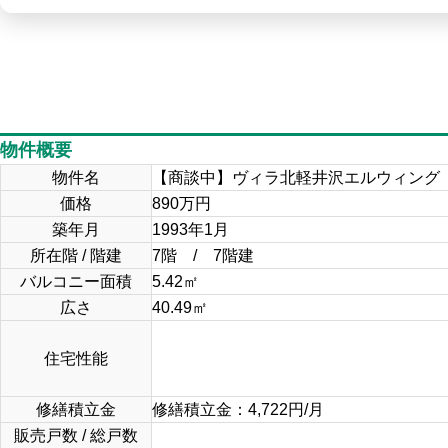
物件概要
物件名
【商談中】ヴィラ北軽井沢エルウィング
価格
890
万円
築年月
1993年1月
所在階 / 階建
7階 / 7階建
バルコニー面積
5.42㎡
広さ
40.49
㎡
住宅性能
修繕積立金
修繕積立金：4,722円/月
販売戸数 / 総戸数