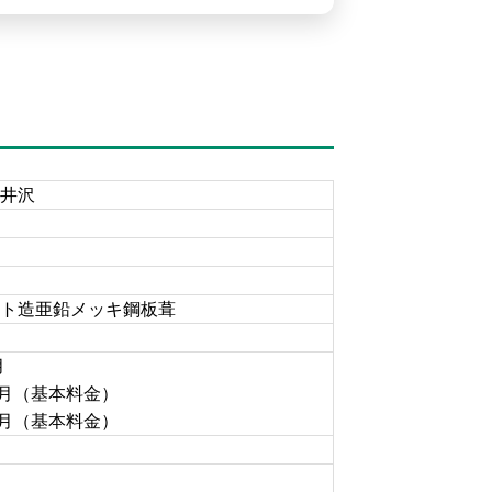
井沢
ト造亜鉛メッキ鋼板葺
月
円/月（基本料金）
円/月（基本料金）