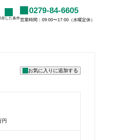
0279-84-6605
保存した条件
営業時間：09:00〜17:00（水曜定休）
て
お問い合わせ
軽井沢に別荘を持つ有名人・
著名人〜なぜ軽井沢は140年
間選ばれ続けるのか〜
2026.07.02
万円