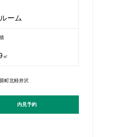
ルーム
積
9
㎡
原町北軽井沢
内見予約